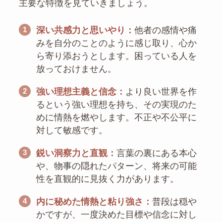
主要な特徴を見ていきましょう。
1
深い共感力と思いやり：
他者の感情や痛
みを自分のことのように感じ取り、心か
ら寄り添おうとします。困っている人を
放っておけません。
2
強い理想主義と信念：
より良い世界を作
るという強い理想を持ち、その実現のた
めに情熱を燃やします。不正や不公平に
対して敏感です。
3
鋭い洞察力と直観：
言葉の裏にある本心
や、物事の隠れたパターン、将来の可能
性を直観的に見抜く力があります。
4
内に秘めた情熱と粘り強さ：
普段は穏や
かですが、一度決めた目標や信念に対し