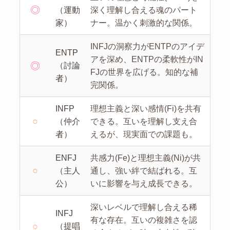
◎
（運動
深く理解し合える魂のパート
家）
ナー。温かく刺激的な関係。
INFJの洞察力がENTPのアイデ
ENTP
アを深め、ENTPの柔軟性がIN
◎
（討論
FJの世界を広げる。知的な補
者）
完関係。
INFP
理想主義と深い感情(Fi)を共有
○
（仲介
できる。互いを理解し支え合
者）
えるが、現実面での課題も。
ENFJ
共感力(Fe)と理想主義(Ni)が共
○
（主人
通し、強い絆で結ばれる。互
公）
いに影響を与え成長できる。
深いレベルで理解し合える稀
INFJ
有な存在。互いの複雑さを認
○
（提唱