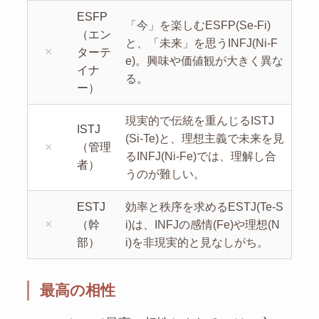
ESFP
「今」を楽しむESFP(Se-Fi)
（エン
と、「未来」を思うINFJ(Ni-F
×
ターテ
e)。興味や価値観が大きく異な
イナ
る。
ー）
現実的で伝統を重んじるISTJ
ISTJ
(Si-Te)と、理想主義で未来を見
×
（管理
るINFJ(Ni-Fe)では、理解し合
者）
うのが難しい。
ESTJ
効率と秩序を求めるESTJ(Te-S
×
（幹
i)は、INFJの感情(Fe)や理想(N
部）
i)を非現実的と見なしがち。
最高の相性