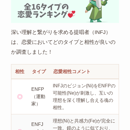
深い理解と繋がりを求める提唱者（INFJ）
は、恋愛においてどのタイプと相性が良いの
か調査しました！
相性
タイプ
恋愛相性コメント
INFJのビジョン(Ni)をENFPの
ENFP
可能性(Ne)が刺激し、互いの
◎
（運動
理想を深く理解し合える魂の
家）
相性。
理想(Ni)と共感力(Fe)が完全に
ENFJ
一致。鏡のように似ており、