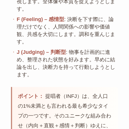
視します。全体像や本質を捉えようとしま
す。
・
F (Feeling) – 感情型
: 決断を下す際に、論
理だけでなく、人間関係への影響や価値
観、共感を大切にします。調和を重んじま
す。
・
J (Judging) – 判断型
: 物事を計画的に進
め、整理された状態を好みます。早めに結
論を出し、決断力を持って行動しようとし
ます。
ポイント：
提唱者（INFJ）は、全人口
の1%未満とも言われる最も希少なタイ
プの一つです。そのユニークな組み合わ
せ（内向＋直観＋感情＋判断）ゆえに、