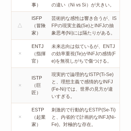
事）
の違い（Ni vs Si）が大きい。
ISFP
芸術的な感性は響き合うが、IS
△
（冒険
FPの現実主義(Se)とINFJの抽
家）
象思考(Ni)には隔たりがある。
ENTJ
未来志向は似ているが、ENTJ
×
（指揮
の効率重視(Te)がINFJの感情(F
官）
e)を無視しがちで傷つける。
現実的で論理的なISTP(Ti-Se)
ISTP
と、理想主義で感情的なINFJ
×
（巨
(Fe-Ni)では、世界の見方が違
匠）
いすぎる。
ESTP
刺激的で行動的なESTP(Se-Ti)
×
（起業
と、内省的で計画的なINFJ(Ni-
家）
Fe)。対極的な存在。