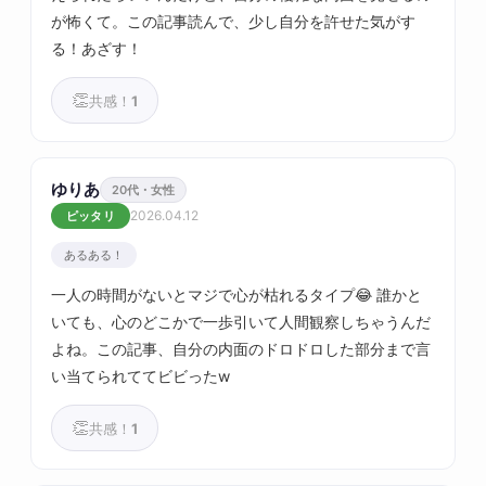
が怖くて。この記事読んで、少し自分を許せた気がす
る！あざす！
👏
共感！
1
ゆりあ
20代・女性
2026.04.12
ピッタリ
あるある！
一人の時間がないとマジで心が枯れるタイプ😂 誰かと
いても、心のどこかで一歩引いて人間観察しちゃうんだ
よね。この記事、自分の内面のドロドロした部分まで言
い当てられててビビったw
👏
共感！
1