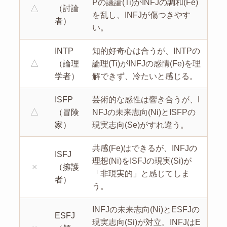
Pの議論(Ti)がINFJの調和(Fe)
△
（討論
を乱し、INFJが傷つきやす
者）
い。
INTP
知的好奇心は合うが、INTPの
△
（論理
論理(Ti)がINFJの感情(Fe)を理
学者）
解できず、冷たいと感じる。
ISFP
芸術的な感性は響き合うが、I
△
（冒険
NFJの未来志向(Ni)とISFPの
家）
現実志向(Se)がすれ違う。
共感(Fe)はできるが、INFJの
ISFJ
理想(Ni)をISFJの現実(Si)が
×
（擁護
「非現実的」と感じてしま
者）
う。
INFJの未来志向(Ni)とESFJの
ESFJ
現実志向(Si)が対立。INFJはE