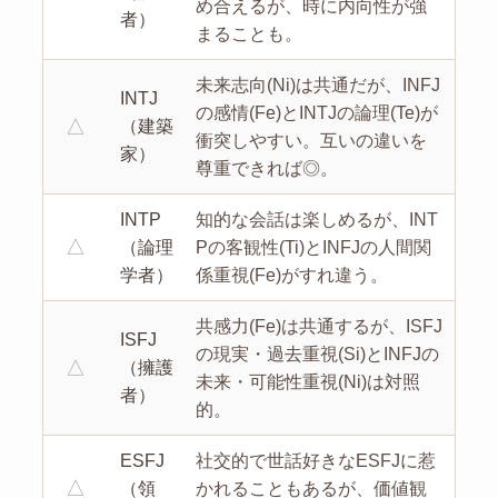
め合えるが、時に内向性が強
者）
まることも。
未来志向(Ni)は共通だが、INFJ
INTJ
の感情(Fe)とINTJの論理(Te)が
△
（建築
衝突しやすい。互いの違いを
家）
尊重できれば◎。
INTP
知的な会話は楽しめるが、INT
△
（論理
Pの客観性(Ti)とINFJの人間関
学者）
係重視(Fe)がすれ違う。
共感力(Fe)は共通するが、ISFJ
ISFJ
の現実・過去重視(Si)とINFJの
△
（擁護
未来・可能性重視(Ni)は対照
者）
的。
ESFJ
社交的で世話好きなESFJに惹
△
（領
かれることもあるが、価値観