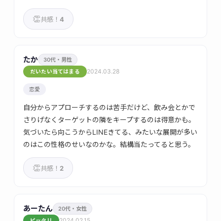
👏
共感！
4
たか
30代・男性
2024.03.28
だいたい当てはまる
恋愛
自分からアプローチするのは苦手だけど、飲み会とかで
さりげなくターゲットの隣をキープするのは得意かも。
気づいたら向こうからLINEきてる、みたいな展開が多い
のはこの性格のせいなのかな。結構当たってると思う。
👏
共感！
2
あーたん
20代・女性
2024.02.15
ピッタリ