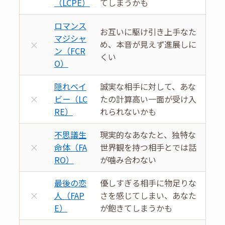
（LCPE）
てしまうかも
ロマンス
お互いに駆け引き上手なた
マジシャ
×
め、本音が見えず進展しに
ン（FCR
くい
O）
隠れベイ
誠実な相手に対して、あな
×
ビー（LC
たの計算高い一面が受け入
RE）
れられないかも
不思議生
現実的なあなたと、独特な
×
命体（FA
世界観を持つ相手とでは話
RO）
が噛み合わない
最後の恋
優しすぎる相手に物足りな
×
人（FAP
さを感じてしまい、あなた
E）
が飽きてしまうかも