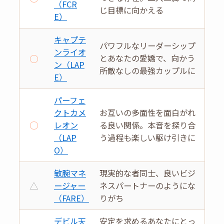
（FCR
じ目標に向かえる
E）
キャプテ
パワフルなリーダーシップ
ンライオ
○
とあなたの愛嬌で、向かう
ン（LAP
所敵なしの最強カップルに
E）
パーフェ
クトカメ
お互いの多面性を面白がれ
○
レオン
る良い関係。本音を探り合
（LAP
う過程も楽しい駆け引きに
O）
敏腕マネ
現実的な者同士、良いビジ
△
ージャー
ネスパートナーのようにな
（FARE）
りがち
デビル天
安定を求めるあなたにとっ