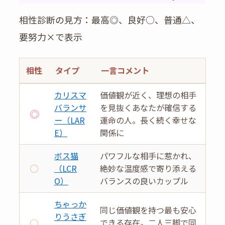
相性診断の見方：最高◎、良好○、普通△、
要努力×で表示
相性
タイプ
一言コメント
カリスマ
価値観が近く、理想の相手
バランサ
を見抜くあなたが確信する
◎
ー（LAR
運命の人。長く続く幸せな
E）
関係に
ボス猫
パワフルな相手に惹かれ、
○
（LCR
絶妙な温度感で寄り添える
O）
バランスの良いカップル
ちゃっか
同じ価値観を持つ最も安心
りうさぎ
○
できる存在。二人三脚で同