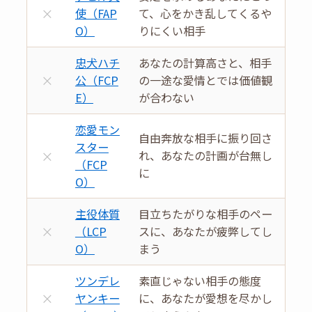
×
使（FAP
て、心をかき乱してくるや
O）
りにくい相手
忠犬ハチ
あなたの計算高さと、相手
×
公（FCP
の一途な愛情とでは価値観
E）
が合わない
恋愛モン
自由奔放な相手に振り回さ
スター
×
れ、あなたの計画が台無し
（FCP
に
O）
主役体質
目立ちたがりな相手のペー
×
（LCP
スに、あなたが疲弊してし
O）
まう
ツンデレ
素直じゃない相手の態度
×
ヤンキー
に、あなたが愛想を尽かし