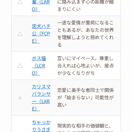
△
輩（LAR
に踏み込まず心の距離が縮
O）
まりにくい
一途な愛情が重荷になるこ
忠犬ハチ
ともあるが、あなたの世界
△
公（FCP
を理解しようと努めてくれ
E）
る
ボス猫
互いにマイペース。尊重し
△
（LCR
合えれば心地よいが、接点
O）
が少なくなりがち
カリスマ
恋愛に奥手な者同士で関係
バランサ
×
が「始まらない」可能性が
ー（LAR
高い
E）
ちゃっか
現実的な相手の価値観と、
りうさぎ