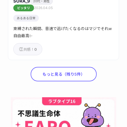
SORA_9
20代・男性
2026.04.05
ピッタリ
あるある日常
束縛された瞬間、音速で逃げたくなるのはマジでそれw
自由最高✨
👏
共感！
0
もっと見る（残り5件）