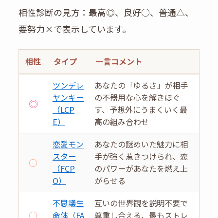
相性診断の見方：最高◎、良好○、普通△、
要努力×で表示しています。
相性
タイプ
一言コメント
ツンデレ
あなたの「ゆるさ」が相手
ヤンキー
の不器用な心を解きほぐ
◎
（LCP
す、予想外にうまくいく最
E）
高の組み合わせ
恋愛モン
あなたの謎めいた魅力に相
スター
手が強く惹きつけられ、恋
○
（FCP
のパワーがあなたを燃え上
O）
がらせる
不思議生
互いの世界観を説明不要で
○
命体（FA
尊重し合える、最もストレ