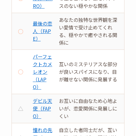
RO）
スのない穏やかな関係
あなたの独特な世界観を深
最後の恋
い愛情で受け止めてくれ
○
人（FAP
る、穏やかで癒やされる関
E）
係に
パーフェ
クトカメ
互いのミステリアスな部分
○
レオン
が良いスパイスになり、目
（LAP
が離せない関係に発展する
O）
デビル天
お互いに自由なため心地よ
△
使（FAP
いが、恋愛関係に発展しに
O）
くい
憧れの先
自立した者同士だが、互い