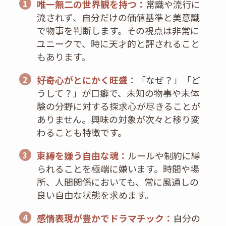
唯一無二の世界観を持つ：
常識や流行に
1
流されず、自分だけの価値基準と美意識
で物事を判断します。その視点は非常に
ユニークで、時に天才的と評されること
もあります。
好奇心がとにかく旺盛：
「なぜ？」「ど
2
うして？」が口癖で、未知の物事や未体
験の分野に対する探求心が尽きることが
ありません。興味の対象が次々と移り変
わることも特徴です。
束縛を嫌う自由な魂：
ルールや制約に縛
3
られることを極端に嫌います。時間や場
所、人間関係においても、常に風通しの
良い自由な状態を求めます。
感情表現が豊かでドラマチック：
自分の
4