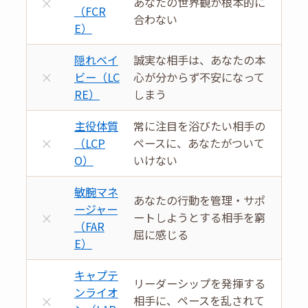
×
あなたの世界観が根本的に
（FCR
合わない
E）
隠れベイ
誠実な相手は、あなたの本
×
ビー（LC
心が分からず不安になって
RE）
しまう
主役体質
常に注目を浴びたい相手の
×
（LCP
ペースに、あなたがついて
O）
いけない
敏腕マネ
あなたの行動を管理・サポ
ージャー
×
ートしようとする相手を窮
（FAR
屈に感じる
E）
キャプテ
リーダーシップを発揮する
ンライオ
×
相手に、ペースを乱されて