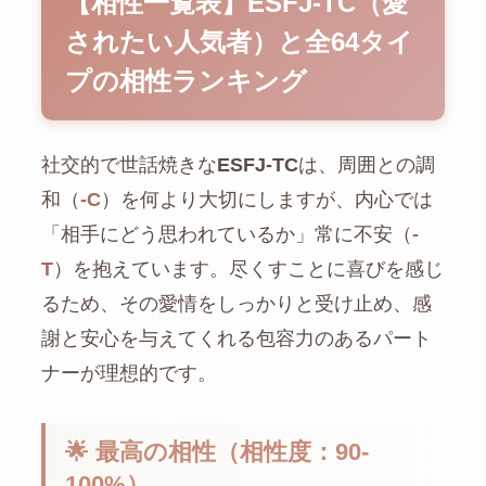
【相性一覧表】ESFJ-TC（愛
されたい人気者）と全64タイ
プの相性ランキング
社交的で世話焼きな
ESFJ-TC
は、周囲との調
和（
-C
）を何より大切にしますが、内心では
「相手にどう思われているか」常に不安（
-
T
）を抱えています。尽くすことに喜びを感じ
るため、その愛情をしっかりと受け止め、感
謝と安心を与えてくれる包容力のあるパート
ナーが理想的です。
🌟 最高の相性（相性度：90-
100%）