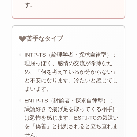
す。
💔
苦手なタイプ
×
INTP-TS（論理学者・探求自律型）：
理屈っぽく、感情の交流が希薄なた
め、「何を考えているか分からない」
と不安になります。冷たいと感じてし
まいます。
×
ENTP-TS（討論者・探求自律型）：
議論好きで揚げ足を取ってくる相手に
は恐怖を感じます。ESFJ-TCの気遣い
を「偽善」と批判されると立ち直れま
せん。