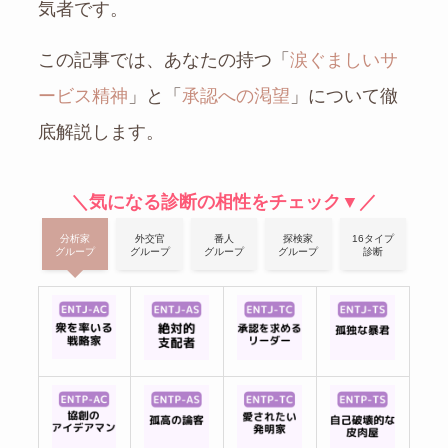
気者です。
この記事では、あなたの持つ「
涙ぐましいサ
ービス精神
」と「
承認への渇望
」について徹
底解説します。
＼気になる診断の相性をチェック▼／
分析家
外交官
番人
探検家
16タイプ
グループ
グループ
グループ
グループ
診断