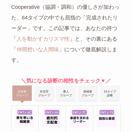
Cooperative（協調・調和）の優しさが加わっ
た、64タイプの中でも屈指の「完成されたリ
ーダー」です。この記事では、あなたの持つ
「
人を動かすカリスマ性
」と、その裏にある
「
仲間想いな人間味
」について徹底解説しま
す。
＼気になる診断の相性をチェック▼／
分析家
外交官
番人
探検家
16タイプ
グループ
グループ
グループ
グループ
診断