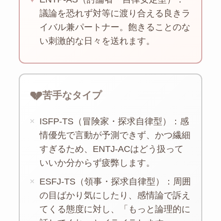
議論を恐れず対等に渡り合える良きラ
イバル兼パートナー。飽きることのな
い刺激的な日々を送れます。
💔
苦手なタイプ
×
ISFP-TS（冒険家・探求自律型）：感
情優先で言動が予測できず、かつ繊細
すぎるため、ENTJ-ACはどう扱って
いいか分からず疲弊します。
×
ESFJ-TS（領事・探求自律型）：周囲
の目ばかり気にしたり、感情論で訴え
てくる態度に対し、「もっと論理的に