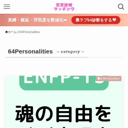
束縛・嫉妬・浮気度を数値化➡
裏ラブ64診断をする💜
ホーム
64Personalities
64Personalities
– category –
64Personalities