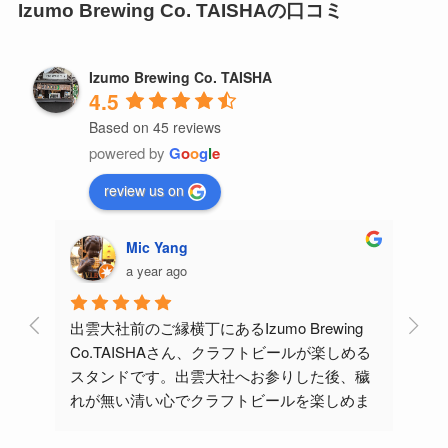
Izumo Brewing Co. TAISHAの口コミ
Izumo Brewing Co. TAISHA
4.5
Based on 45 reviews
powered by
G
o
o
g
l
e
review us on
Mic Yang
a year ago
出雲大社前のご縁横丁にあるIzumo Brewing 
昨日
ラフ
Co.TAISHAさん、クラフトビールが楽しめる
き、
スタンドです。出雲大社へお参りした後、穢
まし
れが無い清い心でクラフトビールを楽しめま
また
て楽
す。種類が豊富で迷われる方は試飲もできる
肉、
様です。期間限定で3種類のフレーバーが追加
た。