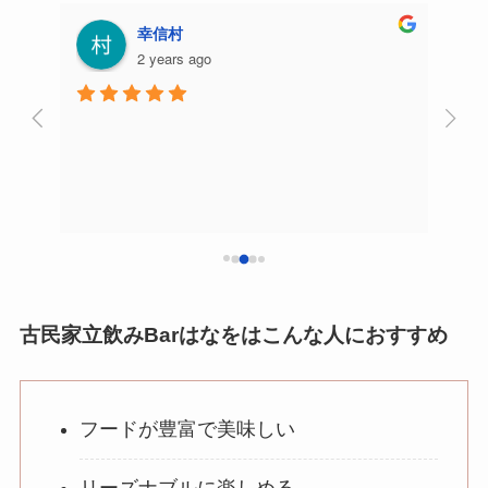
幸信村
2 years ago
古民
す。
とに
古民家立飲みBarはなをはこんな人におすすめ
フードが豊富で美味しい