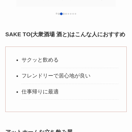
しゅうまい、肉汁強烈からの卵黄まろやか！
最初
ポテトは見た目重視かな😅
きめ
食べたいものあり過ぎて困りました
んグ
とにかく料理は最高！酒はコスパ悪い！
かる
伊勢宮町というのが松江の飲み屋街
ある
SAKE TO(大衆酒場 酒と)はこんな人におすすめ
次回からはここら辺をフラフラしよう
前菜
ゅう
等い
サクッと飲める
全国
集合
いく
フレンドリーで居心地が良い
仕事帰りに最適