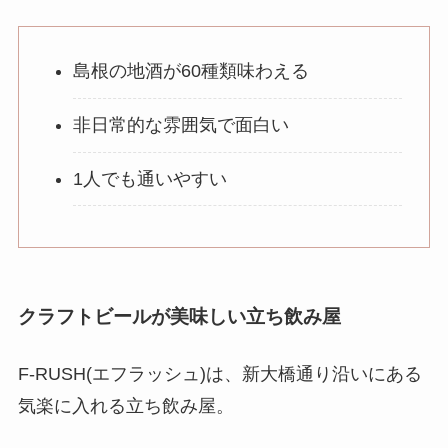
の唾の飛ぶような喋り方、汚い口調で食べる
めで
気も失せます。
常連客が多いようなのでいつもこの調子なの
島根の地酒が60種類味わえる
でしょう。そういった空間が嫌いな方にはお
勧めしません。
非日常的な雰囲気で面白い
1人でも通いやすい
クラフトビールが美味しい立ち飲み屋
F-RUSH(エフラッシュ)は、新大橋通り沿いにある
気楽に入れる立ち飲み屋。