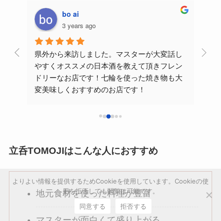
bo ai
3 years ago
日本
県外から来訪しました。マスターが大変話し
最近
す。
やすくオススメの日本酒を教えて頂きフレン
てた
た。
ドリーなお店です！七輪を使った焼き物も大
らや
スタ
変美味しくおすすめのお店です！
メニ
かり
にお
ば 
注文
き、
いる
いす
ボリ
立呑TOMOJIはこんな人におすすめ
りま
てる
す
よりよい情報を提供するためCookieを使用しています。Cookieの使
え玉
用を拒否しても閲覧は可能です。
地元食材を使った料理が豊富
いい
今度
同意する
拒否する
ごち
演奏
マスターが面白くて盛り上がる