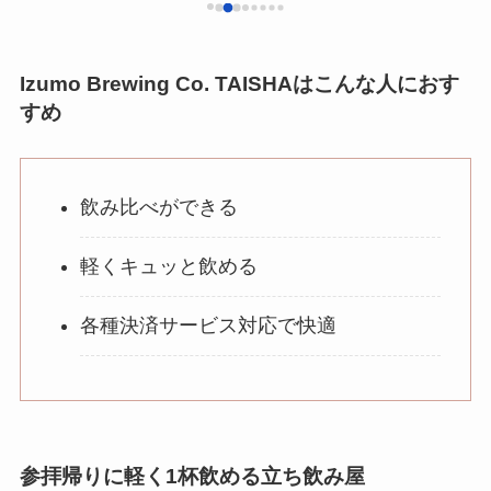
されていましたので八岐大蛇をいただきまし
た。IPAのフルーティさとコクがあり美味しか
枡な
ったです。店舗前にベンチ、店内にも数席座
（プ
Izumo Brewing Co. TAISHAはこんな人におす
れるところがあるので境内や参道を歩き疲れ
ナル
すめ
たら少し休憩がてらビールを味わうのも良縁
た。
に恵まれそうですね。
♪
飲み比べができる
軽くキュッと飲める
各種決済サービス対応で快適
参拝帰りに軽く1杯飲める立ち飲み屋