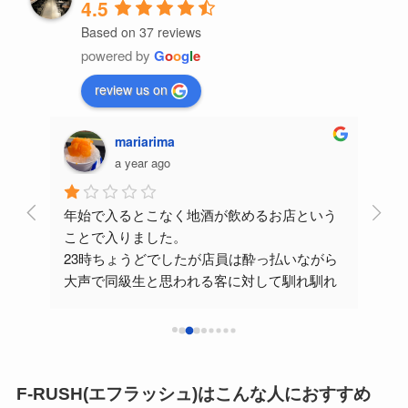
4.5
Based on 37 reviews
powered by
G
o
o
g
l
e
review us on
mariarima
a year ago
ンや
年始で入るとこなく地酒が飲めるお店という
金曜
県内
ことで入りました。
たが
23時ちょうどでしたが店員は酔っ払いながら
そら
大声で同級生と思われる客に対して馴れ馴れ
ろう
しく喋りかけており非常に不愉快でした。
チーズの盛り合わせを注文しましたが、その
酒の
店員はお喋りに夢中なよう様子でとっても楽
てい
しそうでした。
マス
ゆっくりとチーズを切りながら酔っ払い特有
いた
F-RUSH(エフラッシュ)はこんな人におすすめ