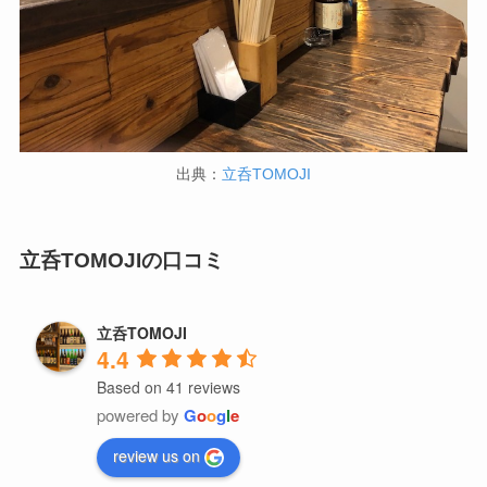
出典：
立呑TOMOJI
立呑TOMOJIの口コミ
立呑TOMOJI
4.4
Based on 41 reviews
powered by
G
o
o
g
l
e
review us on