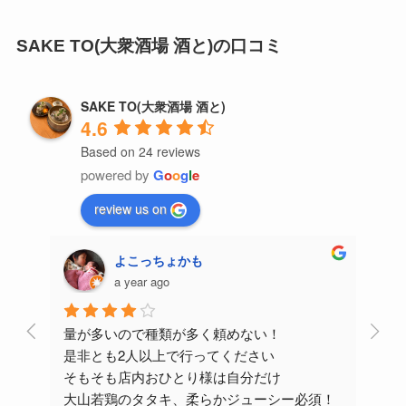
SAKE TO(大衆酒場 酒と)の口コミ
SAKE TO(大衆酒場 酒と)
4.6
Based on 24 reviews
powered by
G
o
o
g
l
e
review us on
よこっちょかも
a year ago
量が多いので種類が多く頼めない！
気に
是非とも2人以上で行ってください
金曜
そもそも店内おひとり様は自分だけ
カウ
大山若鶏のタタキ、柔らかジューシー必須！
テー