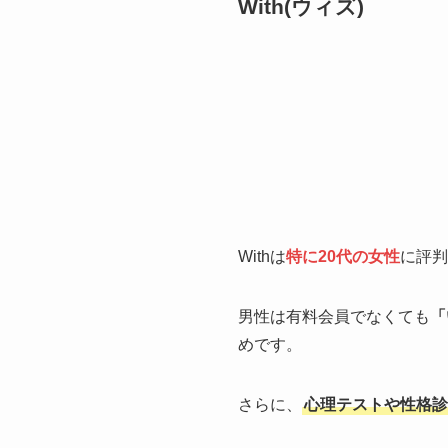
With(ウィズ)
Withは
特に20代の女性
に評判
男性は有料会員でなくても
「
めです。
さらに、
心理テストや性格診