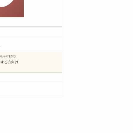
活
◎
ら利用可能
をする方向け
ら