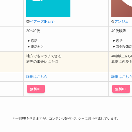
②
ペアーズ(Pairs)
➂
アンジュ
20~40代
40代以降
恋活
恋活
婚活向け
真剣な婚
地方でもマッチできる
40歳以上か
旅先の出会いにも◎
真剣に恋愛
詳細はこちら
詳細はこち
無料DL
無料DL
＊一部PRを含みますが、コンテンツ制作ポリシーに則り作成しています。