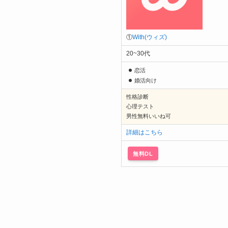
①
With(ウィズ)
20~30代
恋活
婚活向け
性格診断
心理テスト
男性無料いいね可
詳細はこちら
無料DL