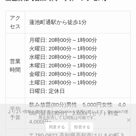
アク
蓮池町通駅から徒歩1分
セス
月曜日: 20時00分～1時00分
火曜日: 20時00分～1時00分
水曜日: 20時00分～1時00分
営業
木曜日: 20時00分～1時00分
時間
金曜日: 20時00分～1時00分
土曜日: 20時00分～1時00分
日曜日: 定休日
飲み放題(80分)男性 5,000円女性 4,0
平均
よりよい情報を提供するためCookieを使用しています。Cookieの使
00円延長(30分) 2,000円セット料金
予算
用を拒否しても閲覧は可能です。
4,000円~
同意する
拒否する
〒780-0822 高知県高知市はりまや町３