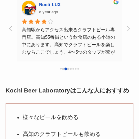
Nocti-LUX
a year ago
高知駅からアクセス出来るクラフトビール専
3月
ー
門店。高知55番街という飲食店のある小道の
とて
中にあります。高知でクラフトビールを楽し
お店
むならここでしょう。4〜5つのタップが繋が
て色
っています。カウンター立ち飲みスタイル。
支払いはキャッシュオンで、現金。細長いグ
肝心
ラスにマスターが丁寧にビールを注いでくれ
オス
ます。IPAをいただきました、確か高知のブル
あっ
ワリーだったと思います、美味い。常連さん
ブル
Kochi Beer Laboratoryはこんな人におすすめ
や旅行者とマスターが小気味良く交わす会
話、いいですね。
美味
こういうスタイルは高知ではここがはしりの
食事
様々なビールを飲める
ようです。ご馳走様でした😋
て下
きっ
スく
高知のクラフトビールも飲める