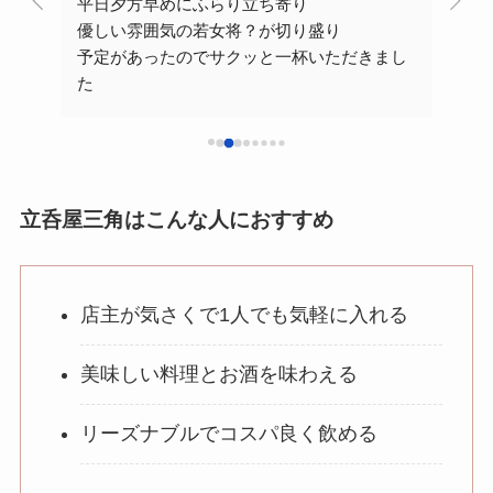
とテ
平日夕方早めにふらり立ち寄り
数回
優しい雰囲気の若女将？が切り盛り
屋の
員に
予定があったのでサクッと一杯いただきまし
に、
た
が「
クッ
角地で入りやすいし、サクッと一杯には最適
ほっ
。
かな
ざい
ただ…自分は東京住まいゆえ、また高知くる
より
機会あればのぞいてみよう
知の
お客
立呑屋三角はこんな人におすすめ
があ
店主が気さくで1人でも気軽に入れる
美味しい料理とお酒を味わえる
リーズナブルでコスパ良く飲める