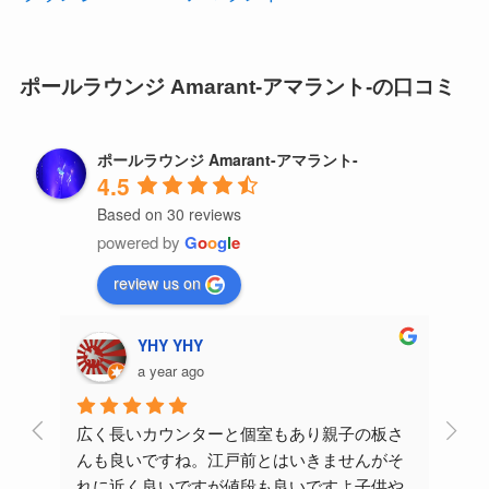
ポールラウンジ Amarant-アマラント-の口コミ
ポールラウンジ Amarant-アマラント-
4.5
Based on 30 reviews
powered by
G
o
o
g
l
e
review us on
YHY YHY
a year ago
広く長いカウンターと個室もあり親子の板さ
男女
んも良いですね。江戸前とはいきませんがそ
う他
れに近く良いですが値段も良いですよ子供や
だき