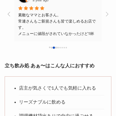
素敵なママとお客さん。
高知
常連さんもご新規さんも皆で楽しめるお店で
とい
す。
メニューに値段がされていなかったけど1杯
ママ
500円くらいだと思い出します。
ワイ
チャージなしで食べ物持ち込みOK。
そし
店で
出張
立ち飲み処 あぁ〜はこんな人におすすめ
いる
ょう
店主が気さくで1人でも気軽に入れる
リーズナブルに飲める