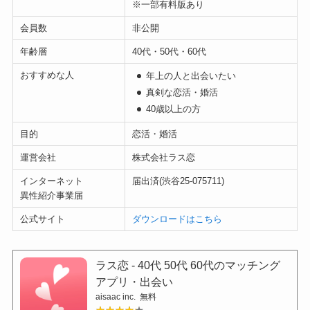
※一部有料版あり
会員数
非公開
年齢層
40代・50代・60代
おすすめな人
年上の人と出会いたい
真剣な恋活・婚活
40歳以上の方
目的
恋活・婚活
運営会社
株式会社ラス恋
インターネット
届出済(渋谷25-075711)
異性紹介事業届
公式サイト
ダウンロードはこちら
ラス恋 ‐ 40代 50代 60代のマッチング
アプリ・出会い
aisaac inc.
無料
★★★★★
★★★★★