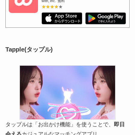
with, Inc.
無料
★★★★★
★★★★★
Tapple(タップル)
タップルは「お出かけ機能」を使うことで、
即日
会える
カジュアルなマッチングアプリ。