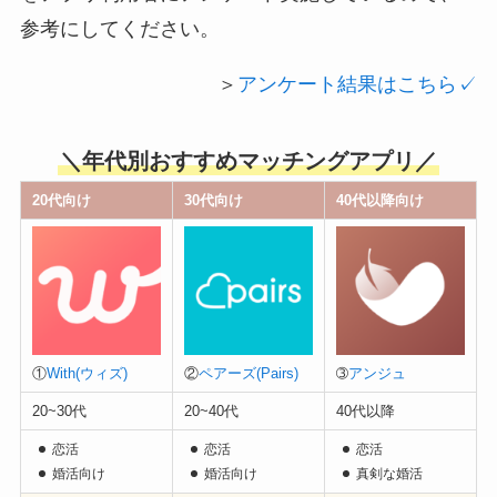
参考にしてください。
＞
アンケート結果はこちら✓
＼年代別おすすめマッチングアプリ／
20代向け
30代向け
40代以降向け
①
With(ウィズ)
②
ペアーズ(Pairs)
➂
アンジュ
20~30代
20~40代
40代以降
恋活
恋活
恋活
婚活向け
婚活向け
真剣な婚活